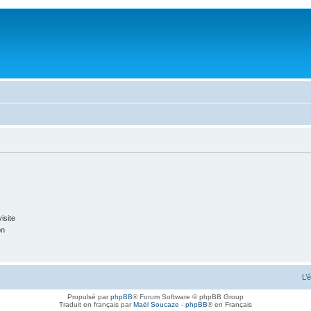
isite
on
L’
Propulsé par
phpBB
® Forum Software © phpBB Group
Traduit en français par
Maël Soucaze
-
phpBB
® en Français