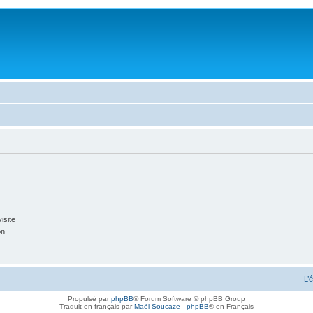
isite
on
L’
Propulsé par
phpBB
® Forum Software © phpBB Group
Traduit en français par
Maël Soucaze
-
phpBB
® en Français