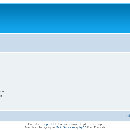
isite
on
L’
Propulsé par
phpBB
® Forum Software © phpBB Group
Traduit en français par
Maël Soucaze
-
phpBB
® en Français