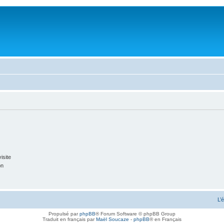
isite
on
L’
Propulsé par
phpBB
® Forum Software © phpBB Group
Traduit en français par
Maël Soucaze
-
phpBB
® en Français