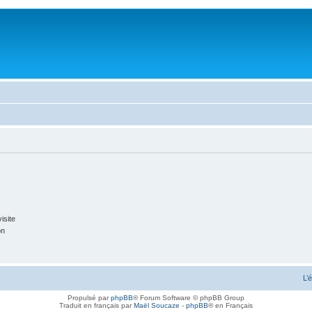
isite
on
L’
Propulsé par
phpBB
® Forum Software © phpBB Group
Traduit en français par
Maël Soucaze
-
phpBB
® en Français