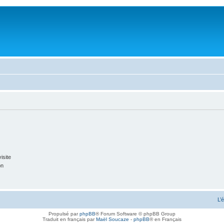
isite
on
L’
Propulsé par
phpBB
® Forum Software © phpBB Group
Traduit en français par
Maël Soucaze
-
phpBB
® en Français