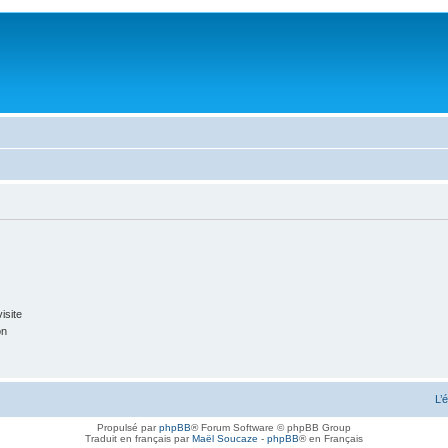
isite
on
L’
Propulsé par
phpBB
® Forum Software © phpBB Group
Traduit en français par
Maël Soucaze
-
phpBB
® en Français