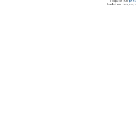
Propulsé par
php
Traduit en français 