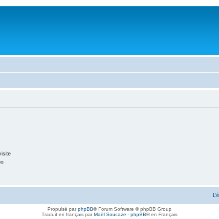
isite
on
L’
Propulsé par
phpBB
® Forum Software © phpBB Group
Traduit en français par
Maël Soucaze
-
phpBB
® en Français