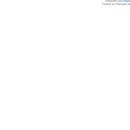
Propulsé par
php
Traduit en français 