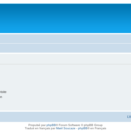
isite
on
L’
Propulsé par
phpBB
® Forum Software © phpBB Group
Traduit en français par
Maël Soucaze
-
phpBB
® en Français