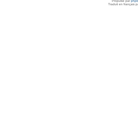
Propulsé par
php
Traduit en français 