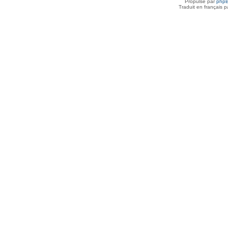
Propulsé par
php
Traduit en français 