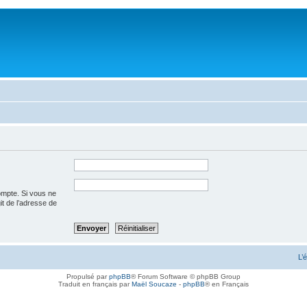
ompte. Si vous ne
git de l’adresse de
L’
Propulsé par
phpBB
® Forum Software © phpBB Group
Traduit en français par
Maël Soucaze
-
phpBB
® en Français