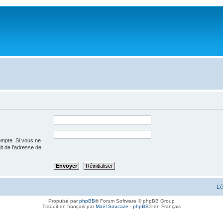
ompte. Si vous ne
git de l’adresse de
L’
Propulsé par
phpBB
® Forum Software © phpBB Group
Traduit en français par
Maël Soucaze
-
phpBB
® en Français