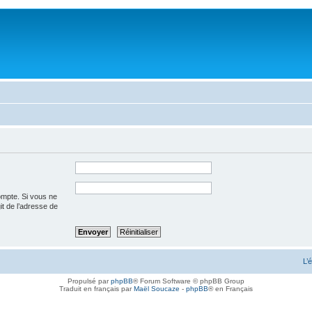
ompte. Si vous ne
git de l’adresse de
L’
Propulsé par
phpBB
® Forum Software © phpBB Group
Traduit en français par
Maël Soucaze
-
phpBB
® en Français