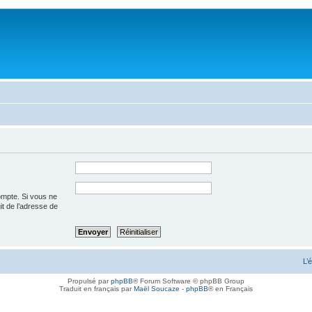
ompte. Si vous ne
git de l’adresse de
L’
Propulsé par
phpBB
® Forum Software © phpBB Group
Traduit en français par
Maël Soucaze
-
phpBB
® en Français