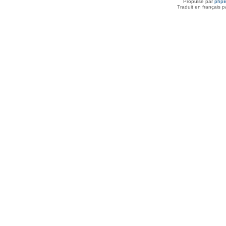
Propulsé par
php
Traduit en français 