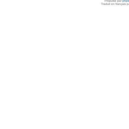
Propulsé par
php
Traduit en français 