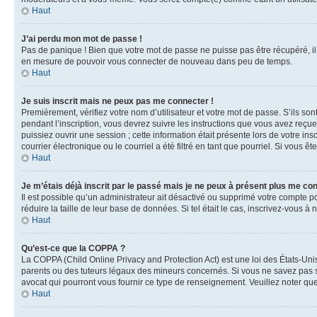
Haut
J’ai perdu mon mot de passe !
Pas de panique ! Bien que votre mot de passe ne puisse pas être récupéré, il 
en mesure de pouvoir vous connecter de nouveau dans peu de temps.
Haut
Je suis inscrit mais ne peux pas me connecter !
Premièrement, vérifiez votre nom d’utilisateur et votre mot de passe. S’ils so
pendant l’inscription, vous devrez suivre les instructions que vous avez reçu
puissiez ouvrir une session ; cette information était présente lors de votre i
courrier électronique ou le courriel a été filtré en tant que pourriel. Si vous 
Haut
Je m’étais déjà inscrit par le passé mais je ne peux à présent plus me co
Il est possible qu’un administrateur ait désactivé ou supprimé votre compte 
réduire la taille de leur base de données. Si tel était le cas, inscrivez-vous 
Haut
Qu’est-ce que la COPPA ?
La COPPA (Child Online Privacy and Protection Act) est une loi des États-Un
parents ou des tuteurs légaux des mineurs concernés. Si vous ne savez pas si
avocat qui pourront vous fournir ce type de renseignement. Veuillez noter que
Haut