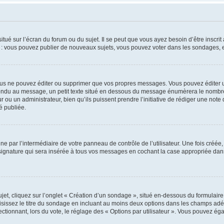
tué sur l’écran du forum ou du sujet. Il se peut que vous ayez besoin d’être inscri
e : vous pouvez publier de nouveaux sujets, vous pouvez voter dans les sondages, e
us ne pouvez éditer ou supprimer que vos propres messages. Vous pouvez éditer u
pondu au message, un petit texte situé en dessous du message énumèrera le nombre de
r ou un administrateur, bien qu’ils puissent prendre l’initiative de rédiger une note 
é publiée.
e par l’intermédiaire de votre panneau de contrôle de l’utilisateur. Une fois créé
ignature qui sera insérée à tous vos messages en cochant la case appropriée dans vo
, cliquez sur l’onglet « Création d’un sondage », situé en-dessous du formulaire pri
sissez le titre du sondage en incluant au moins deux options dans les champs adé
ctionnant, lors du vote, le réglage des « Options par utilisateur ». Vous pouvez éga