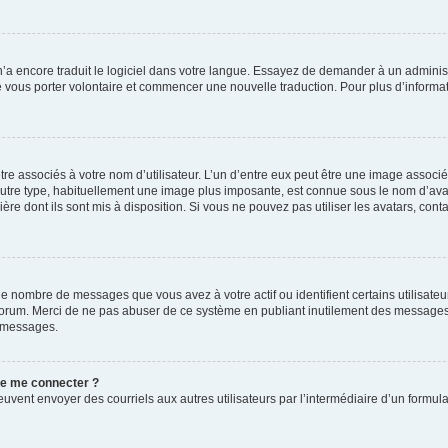
 n’a encore traduit le logiciel dans votre langue. Essayez de demander à un administr
e vous porter volontaire et commencer une nouvelle traduction. Pour plus d’informatio
re associés à votre nom d’utilisateur. L’un d’entre eux peut être une image associé
’autre type, habituellement une image plus imposante, est connue sous le nom d’ava
ère dont ils sont mis à disposition. Si vous ne pouvez pas utiliser les avatars, cont
le nombre de messages que vous avez à votre actif ou identifient certains utilisat
u forum. Merci de ne pas abuser de ce système en publiant inutilement des messages
e messages.
 de me connecter ?
its peuvent envoyer des courriels aux autres utilisateurs par l’intermédiaire d’un for