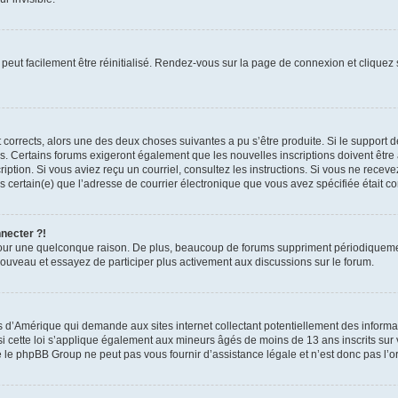
peut facilement être réinitialisé. Rendez-vous sur la page de connexion et cliquez
nt corrects, alors une des deux choses suivantes a pu s’être produite. Si le suppor
es. Certains forums exigeront également que les nouvelles inscriptions doivent être
nscription. Si vous aviez reçu un courriel, consultez les instructions. Si vous ne r
êtes certain(e) que l’adresse de courrier électronique que vous avez spécifiée était 
nnecter ?!
pour une quelconque raison. De plus, beaucoup de forums suppriment périodiquement 
à nouveau et essayez de participer plus activement aux discussions sur le forum.
is d’Amérique qui demande aux sites internet collectant potentiellement des infor
 cette loi s’applique également aux mineurs âgés de moins de 13 ans inscrits sur v
 le phpBB Group ne peut pas vous fournir d’assistance légale et n’est donc pas l’or