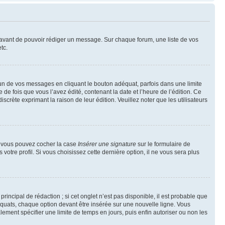
t avant de pouvoir rédiger un message. Sur chaque forum, une liste de vos
tc.
n de vos messages en cliquant le bouton adéquat, parfois dans une limite
 fois que vous l’avez édité, contenant la date et l’heure de l’édition. Ce
discrète exprimant la raison de leur édition. Veuillez noter que les utilisateurs
e, vous pouvez cocher la case
Insérer une signature
sur le formulaire de
tre profil. Si vous choisissez cette dernière option, il ne vous sera plus
ncipal de rédaction ; si cet onglet n’est pas disponible, il est probable que
quats, chaque option devant être insérée sur une nouvelle ligne. Vous
lement spécifier une limite de temps en jours, puis enfin autoriser ou non les