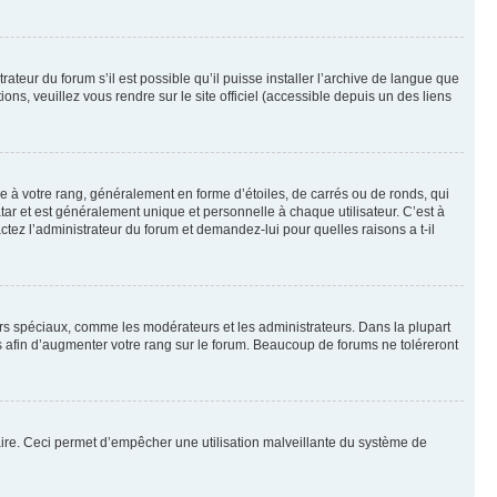
ateur du forum s’il est possible qu’il puisse installer l’archive de langue que
ns, veuillez vous rendre sur le site officiel (accessible depuis un des liens
e à votre rang, généralement en forme d’étoiles, de carrés ou de ronds, qui
tar et est généralement unique et personnelle à chaque utilisateur. C’est à
actez l’administrateur du forum et demandez-lui pour quelles raisons a t-il
eurs spéciaux, comme les modérateurs et les administrateurs. Dans la plupart
 afin d’augmenter votre rang sur le forum. Beaucoup de forums ne toléreront
mulaire. Ceci permet d’empêcher une utilisation malveillante du système de