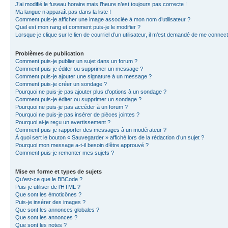
J’ai modifié le fuseau horaire mais l’heure n’est toujours pas correcte !
Ma langue n’apparaît pas dans la liste !
Comment puis-je afficher une image associée à mon nom d’utilisateur ?
Quel est mon rang et comment puis-je le modifier ?
Lorsque je clique sur le lien de courriel d’un utilisateur, il m’est demandé de me connec
Problèmes de publication
Comment puis-je publier un sujet dans un forum ?
Comment puis-je éditer ou supprimer un message ?
Comment puis-je ajouter une signature à un message ?
Comment puis-je créer un sondage ?
Pourquoi ne puis-je pas ajouter plus d’options à un sondage ?
Comment puis-je éditer ou supprimer un sondage ?
Pourquoi ne puis-je pas accéder à un forum ?
Pourquoi ne puis-je pas insérer de pièces jointes ?
Pourquoi ai-je reçu un avertissement ?
Comment puis-je rapporter des messages à un modérateur ?
À quoi sert le bouton « Sauvegarder » affiché lors de la rédaction d’un sujet ?
Pourquoi mon message a-t-il besoin d’être approuvé ?
Comment puis-je remonter mes sujets ?
Mise en forme et types de sujets
Qu’est-ce que le BBCode ?
Puis-je utiliser de l’HTML ?
Que sont les émoticônes ?
Puis-je insérer des images ?
Que sont les annonces globales ?
Que sont les annonces ?
Que sont les notes ?