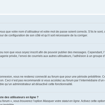
us que votre nom d’utilisateur et votre mot de passe soient corrects. S’ils le sont,
eur de configuration de son côté et qu’il soit nécessaire de la corriger.
er ou non que vous soyez inscrit afin de pouvoir publier des messages. Cependant, 
erie privée, l’envoi de courriels aux autres utilisateurs, l’adhésion à un groupe d’
connexion, vous ne resterez connecté au forum que pour une période prédéfinie. Cec
xion. Ceci n’est pas recommandé si vous accédez au forum par l’intermédiaire d’un 
able qu’un administrateur ait désactivé cette fonctionnalité.
te des utilisateurs en ligne ?
u forum », vous trouverez l’option
Masquer votre statut en ligne
. Activez cette opti
r invisible.