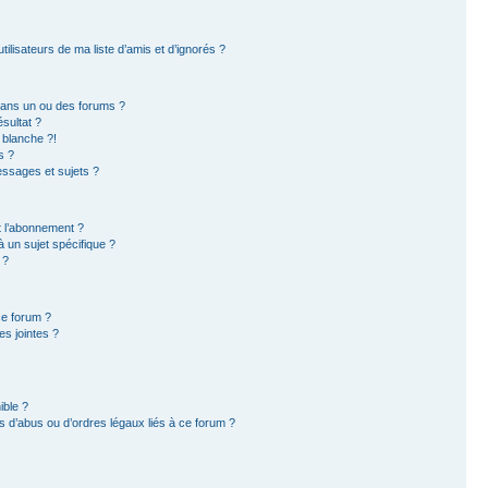
ilisateurs de ma liste d’amis et d’ignorés ?
dans un ou des forums ?
sultat ?
 blanche ?!
s ?
ssages et sujets ?
et l’abonnement ?
 un sujet spécifique ?
 ?
ce forum ?
s jointes ?
ible ?
 d’abus ou d’ordres légaux liés à ce forum ?