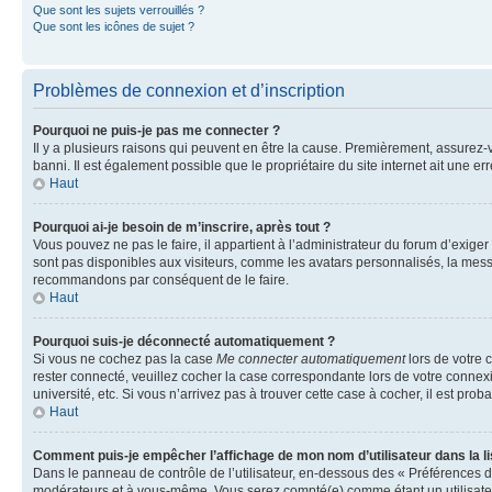
Que sont les sujets verrouillés ?
Que sont les icônes de sujet ?
Problèmes de connexion et d’inscription
Pourquoi ne puis-je pas me connecter ?
Il y a plusieurs raisons qui peuvent en être la cause. Premièrement, assurez-vo
banni. Il est également possible que le propriétaire du site internet ait une err
Haut
Pourquoi ai-je besoin de m’inscrire, après tout ?
Vous pouvez ne pas le faire, il appartient à l’administrateur du forum d’exig
sont pas disponibles aux visiteurs, comme les avatars personnalisés, la messag
recommandons par conséquent de le faire.
Haut
Pourquoi suis-je déconnecté automatiquement ?
Si vous ne cochez pas la case
Me connecter automatiquement
lors de votre 
rester connecté, veuillez cocher la case correspondante lors de votre conne
université, etc. Si vous n’arrivez pas à trouver cette case à cocher, il est prob
Haut
Comment puis-je empêcher l’affichage de mon nom d’utilisateur dans la lis
Dans le panneau de contrôle de l’utilisateur, en-dessous des « Préférences d
modérateurs et à vous-même. Vous serez compté(e) comme étant un utilisateu