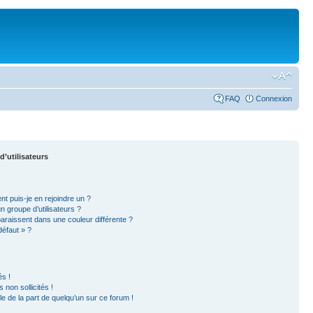
FAQ
Connexion
d’utilisateurs
nt puis-je en rejoindre un ?
 groupe d’utilisateurs ?
paraissent dans une couleur différente ?
défaut » ?
s !
non sollicités !
ble de la part de quelqu’un sur ce forum !