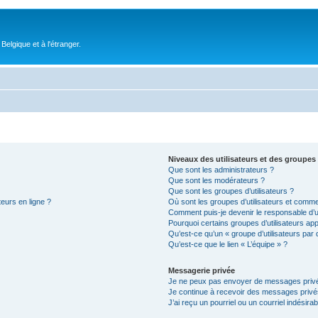
elgique et à l'étranger.
Niveaux des utilisateurs et des groupes 
Que sont les administrateurs ?
Que sont les modérateurs ?
Que sont les groupes d’utilisateurs ?
teurs en ligne ?
Où sont les groupes d’utilisateurs et comme
Comment puis-je devenir le responsable d’un
Pourquoi certains groupes d’utilisateurs ap
Qu’est-ce qu’un « groupe d’utilisateurs par 
Qu’est-ce que le lien « L’équipe » ?
Messagerie privée
Je ne peux pas envoyer de messages privé
Je continue à recevoir des messages privés 
J’ai reçu un pourriel ou un courriel indésira