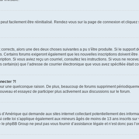
peut facilement être réinitialisé. Rendez-vous sur la page de connexion et cliquez
nt corrects, alors une des deux choses suivantes a pu s’être produite. Si le suppor
es. Certains forums exigeront également que les nouvelles inscriptions doivent être
nscription. Si vous aviez reçu un courriel, consultez les instructions. Si vous ne r
êtes certain(e) que l’adresse de courrier électronique que vous avez spécifiée était 
nnecter ?!
pour une quelconque raison. De plus, beaucoup de forums suppriment périodiquement 
à nouveau et essayez de participer plus activement aux discussions sur le forum.
is d’Amérique qui demande aux sites internet collectant potentiellement des infor
 cette loi s’applique également aux mineurs âgés de moins de 13 ans inscrits sur v
 le phpBB Group ne peut pas vous fournir d’assistance légale et n’est donc pas l’or