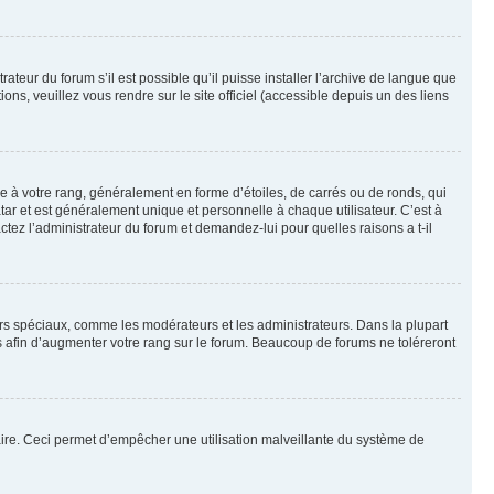
ateur du forum s’il est possible qu’il puisse installer l’archive de langue que
ns, veuillez vous rendre sur le site officiel (accessible depuis un des liens
e à votre rang, généralement en forme d’étoiles, de carrés ou de ronds, qui
tar et est généralement unique et personnelle à chaque utilisateur. C’est à
actez l’administrateur du forum et demandez-lui pour quelles raisons a t-il
eurs spéciaux, comme les modérateurs et les administrateurs. Dans la plupart
 afin d’augmenter votre rang sur le forum. Beaucoup de forums ne toléreront
mulaire. Ceci permet d’empêcher une utilisation malveillante du système de