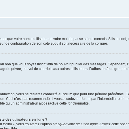
us que votre nom d’utilisateur et votre mot de passe soient corrects. S’ils le sont,
eur de configuration de son côté et qu’il soit nécessaire de la corriger.
er ou non que vous soyez inscrit afin de pouvoir publier des messages. Cependant, 
erie privée, l’envoi de courriels aux autres utilisateurs, l’adhésion à un groupe d’
connexion, vous ne resterez connecté au forum que pour une période prédéfinie. Cec
xion. Ceci n’est pas recommandé si vous accédez au forum par l’intermédiaire d’un 
able qu’un administrateur ait désactivé cette fonctionnalité.
te des utilisateurs en ligne ?
u forum », vous trouverez l’option
Masquer votre statut en ligne
. Activez cette opti
r invisible.