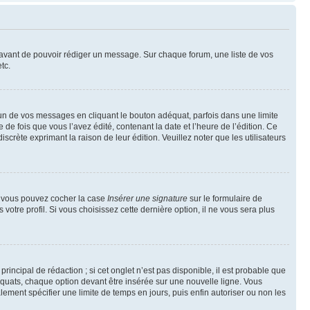
t avant de pouvoir rédiger un message. Sur chaque forum, une liste de vos
tc.
n de vos messages en cliquant le bouton adéquat, parfois dans une limite
 fois que vous l’avez édité, contenant la date et l’heure de l’édition. Ce
discrète exprimant la raison de leur édition. Veuillez noter que les utilisateurs
e, vous pouvez cocher la case
Insérer une signature
sur le formulaire de
tre profil. Si vous choisissez cette dernière option, il ne vous sera plus
ncipal de rédaction ; si cet onglet n’est pas disponible, il est probable que
quats, chaque option devant être insérée sur une nouvelle ligne. Vous
lement spécifier une limite de temps en jours, puis enfin autoriser ou non les