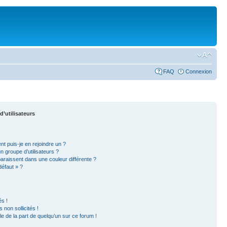
FAQ
Connexion
d’utilisateurs
nt puis-je en rejoindre un ?
 groupe d’utilisateurs ?
paraissent dans une couleur différente ?
défaut » ?
s !
non sollicités !
ble de la part de quelqu’un sur ce forum !