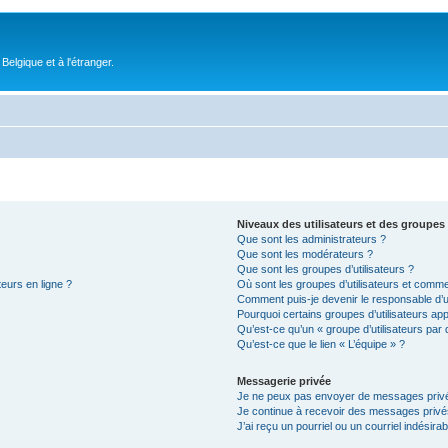
elgique et à l'étranger.
Niveaux des utilisateurs et des groupes 
Que sont les administrateurs ?
Que sont les modérateurs ?
Que sont les groupes d’utilisateurs ?
teurs en ligne ?
Où sont les groupes d’utilisateurs et comme
Comment puis-je devenir le responsable d’un
Pourquoi certains groupes d’utilisateurs ap
Qu’est-ce qu’un « groupe d’utilisateurs par 
Qu’est-ce que le lien « L’équipe » ?
Messagerie privée
Je ne peux pas envoyer de messages privé
Je continue à recevoir des messages privés 
J’ai reçu un pourriel ou un courriel indésira