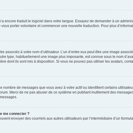
 n’a encore traduit le logiciel dans votre langue. Essayez de demander à un administr
e vous porter volontaire et commencer une nouvelle traduction. Pour plus d’informatio
re associés à votre nom d’utilisateur. L’un d’entre eux peut être une image associé
’autre type, habituellement une image plus imposante, est connue sous le nom d’ava
ère dont ils sont mis à disposition. Si vous ne pouvez pas utiliser les avatars, cont
le nombre de messages que vous avez à votre actif ou identifient certains utilisat
u forum. Merci de ne pas abuser de ce système en publiant inutilement des messages
e messages.
 de me connecter ?
its peuvent envoyer des courriels aux autres utilisateurs par l’intermédiaire d’un for