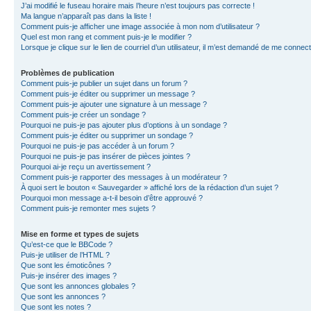
J’ai modifié le fuseau horaire mais l’heure n’est toujours pas correcte !
Ma langue n’apparaît pas dans la liste !
Comment puis-je afficher une image associée à mon nom d’utilisateur ?
Quel est mon rang et comment puis-je le modifier ?
Lorsque je clique sur le lien de courriel d’un utilisateur, il m’est demandé de me connec
Problèmes de publication
Comment puis-je publier un sujet dans un forum ?
Comment puis-je éditer ou supprimer un message ?
Comment puis-je ajouter une signature à un message ?
Comment puis-je créer un sondage ?
Pourquoi ne puis-je pas ajouter plus d’options à un sondage ?
Comment puis-je éditer ou supprimer un sondage ?
Pourquoi ne puis-je pas accéder à un forum ?
Pourquoi ne puis-je pas insérer de pièces jointes ?
Pourquoi ai-je reçu un avertissement ?
Comment puis-je rapporter des messages à un modérateur ?
À quoi sert le bouton « Sauvegarder » affiché lors de la rédaction d’un sujet ?
Pourquoi mon message a-t-il besoin d’être approuvé ?
Comment puis-je remonter mes sujets ?
Mise en forme et types de sujets
Qu’est-ce que le BBCode ?
Puis-je utiliser de l’HTML ?
Que sont les émoticônes ?
Puis-je insérer des images ?
Que sont les annonces globales ?
Que sont les annonces ?
Que sont les notes ?