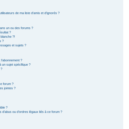
ilisateurs de ma liste d’amis et d’ignorés ?
dans un ou des forums ?
sultat ?
 blanche ?!
s ?
ssages et sujets ?
et l’abonnement ?
 un sujet spécifique ?
 ?
ce forum ?
s jointes ?
ible ?
 d’abus ou d’ordres légaux liés à ce forum ?