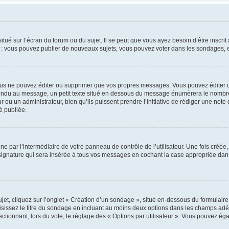
tué sur l’écran du forum ou du sujet. Il se peut que vous ayez besoin d’être inscri
e : vous pouvez publier de nouveaux sujets, vous pouvez voter dans les sondages, e
us ne pouvez éditer ou supprimer que vos propres messages. Vous pouvez éditer u
pondu au message, un petit texte situé en dessous du message énumèrera le nombre de
r ou un administrateur, bien qu’ils puissent prendre l’initiative de rédiger une note 
é publiée.
e par l’intermédiaire de votre panneau de contrôle de l’utilisateur. Une fois créé
ignature qui sera insérée à tous vos messages en cochant la case appropriée dans vo
, cliquez sur l’onglet « Création d’un sondage », situé en-dessous du formulaire pri
sissez le titre du sondage en incluant au moins deux options dans les champs adé
ctionnant, lors du vote, le réglage des « Options par utilisateur ». Vous pouvez éga