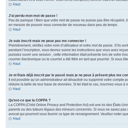
Haut
J’ai perdu mon mot de passe !
Pas de panique ! Bien que votre mot de passe ne puisse pas être récupéré, il 
en mesure de pouvoir vous connecter de nouveau dans peu de temps.
Haut
Je suis inscrit mais ne peux pas me connecter !
Premièrement, vérifiez votre nom d’utilisateur et votre mot de passe. S’ils so
pendant l’inscription, vous devrez suivre les instructions que vous avez reçu
puissiez ouvrir une session ; cette information était présente lors de votre i
courrier électronique ou le courriel a été filtré en tant que pourriel. Si vous 
Haut
Je m’étais déjà inscrit par le passé mais je ne peux à présent plus me co
Il est possible qu’un administrateur ait désactivé ou supprimé votre compte 
réduire la taille de leur base de données. Si tel était le cas, inscrivez-vous 
Haut
Qu’est-ce que la COPPA ?
La COPPA (Child Online Privacy and Protection Act) est une loi des États-Un
parents ou des tuteurs légaux des mineurs concernés. Si vous ne savez pas si
avocat qui pourront vous fournir ce type de renseignement. Veuillez noter que
Haut