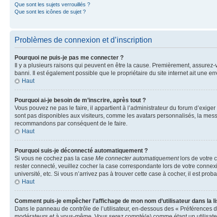
Que sont les sujets verrouillés ?
Que sont les icônes de sujet ?
Problèmes de connexion et d’inscription
Pourquoi ne puis-je pas me connecter ?
Il y a plusieurs raisons qui peuvent en être la cause. Premièrement, assurez-vo
banni. Il est également possible que le propriétaire du site internet ait une err
Haut
Pourquoi ai-je besoin de m’inscrire, après tout ?
Vous pouvez ne pas le faire, il appartient à l’administrateur du forum d’exig
sont pas disponibles aux visiteurs, comme les avatars personnalisés, la messag
recommandons par conséquent de le faire.
Haut
Pourquoi suis-je déconnecté automatiquement ?
Si vous ne cochez pas la case
Me connecter automatiquement
lors de votre 
rester connecté, veuillez cocher la case correspondante lors de votre conne
université, etc. Si vous n’arrivez pas à trouver cette case à cocher, il est prob
Haut
Comment puis-je empêcher l’affichage de mon nom d’utilisateur dans la lis
Dans le panneau de contrôle de l’utilisateur, en-dessous des « Préférences d
modérateurs et à vous-même. Vous serez compté(e) comme étant un utilisateu