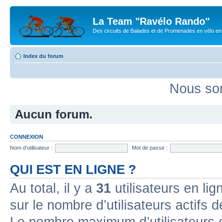
La Team "Ravélo Rando"
Des circuits de Balades et de Promenades en vélo en B
Index du forum
Nous som
Aucun forum.
CONNEXION
Nom d’utilisateur :
Mot de passe :
QUI EST EN LIGNE ?
Au total, il y a
31
utilisateurs en lign
sur le nombre d’utilisateurs actifs 