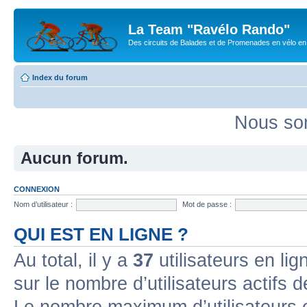
La Team "Ravélo Rando"
Des circuits de Balades et de Promenades en vélo en B
Index du forum
Nous som
Aucun forum.
CONNEXION
Nom d’utilisateur :
Mot de passe :
QUI EST EN LIGNE ?
Au total, il y a
37
utilisateurs en lign
sur le nombre d’utilisateurs actifs 