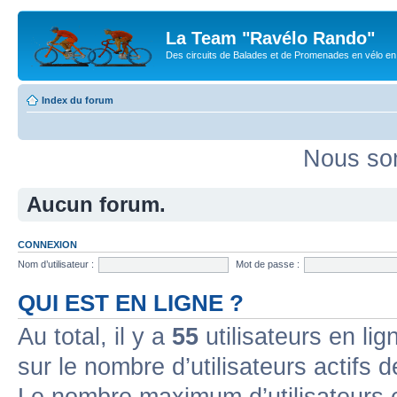
La Team "Ravélo Rando"
Des circuits de Balades et de Promenades en vélo en B
Index du forum
Nous som
Aucun forum.
CONNEXION
Nom d’utilisateur :
Mot de passe :
QUI EST EN LIGNE ?
Au total, il y a
55
utilisateurs en lign
sur le nombre d’utilisateurs actifs 