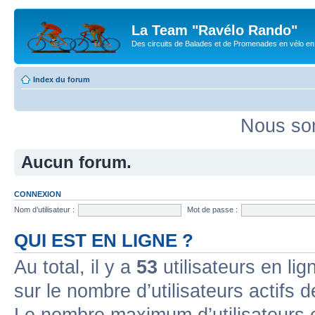
La Team "Ravélo Rando"
Des circuits de Balades et de Promenades en vélo en B
Index du forum
Nous som
Aucun forum.
CONNEXION
Nom d’utilisateur :
Mot de passe :
QUI EST EN LIGNE ?
Au total, il y a
53
utilisateurs en lign
sur le nombre d’utilisateurs actifs 