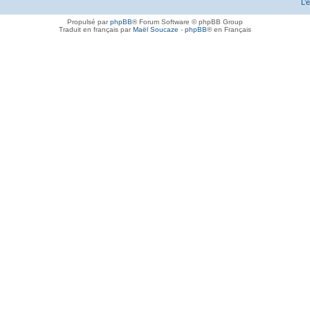
L’
Propulsé par
phpBB
® Forum Software © phpBB Group
Traduit en français par
Maël Soucaze
-
phpBB
® en Français