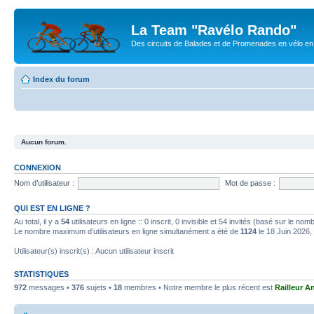
La Team "Ravélo Rando"
Des circuits de Balades et de Promenades en vélo en B
Index du forum
Aucun forum.
CONNEXION
Nom d’utilisateur :
Mot de passe :
QUI EST EN LIGNE ?
Au total, il y a
54
utilisateurs en ligne :: 0 inscrit, 0 invisible et 54 invités (basé sur le no
Le nombre maximum d’utilisateurs en ligne simultanément a été de
1124
le 18 Juin 2026,
Utilisateur(s) inscrit(s) : Aucun utilisateur inscrit
STATISTIQUES
972
messages •
376
sujets •
18
membres • Notre membre le plus récent est
Railleur A