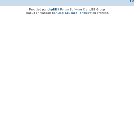
L’
Propulsé par
phpBB
® Forum Software © phpBB Group
Traduit en français par
Maël Soucaze
-
phpBB
® en Français