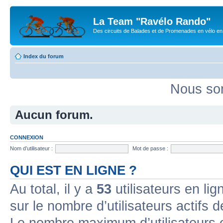
La Team "Ravélo Rando"
Des circuits de Balades et de Promenades en vélo en B
Index du forum
Nous som
Aucun forum.
CONNEXION
Nom d’utilisateur :
Mot de passe :
QUI EST EN LIGNE ?
Au total, il y a
53
utilisateurs en lign
sur le nombre d’utilisateurs actifs 