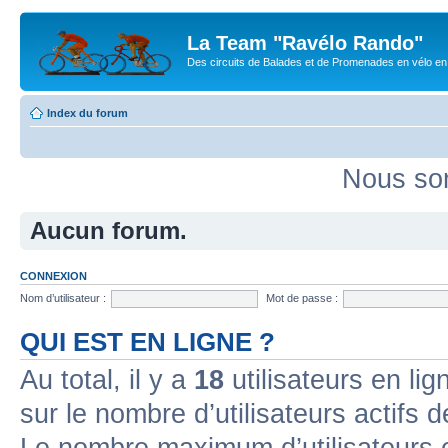
La Team "Ravélo Rando"
Des circuits de Balades et de Promenades en vélo en B
Index du forum
Nous som
Aucun forum.
CONNEXION
Nom d’utilisateur :
Mot de passe :
QUI EST EN LIGNE ?
Au total, il y a
18
utilisateurs en lign
sur le nombre d’utilisateurs actifs 