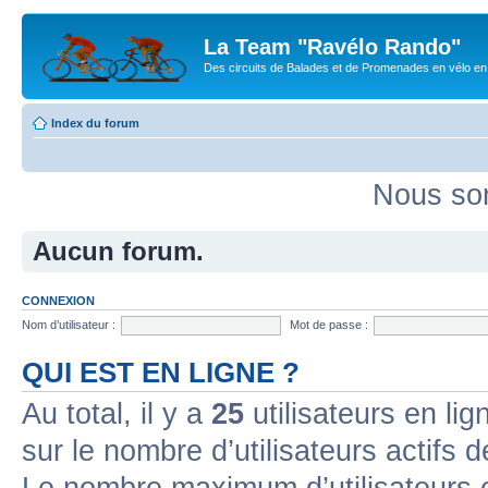
La Team "Ravélo Rando"
Des circuits de Balades et de Promenades en vélo en B
Index du forum
Nous som
Aucun forum.
CONNEXION
Nom d’utilisateur :
Mot de passe :
QUI EST EN LIGNE ?
Au total, il y a
25
utilisateurs en lign
sur le nombre d’utilisateurs actifs 