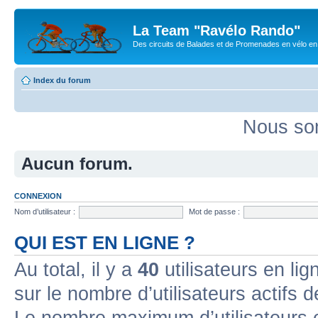
La Team "Ravélo Rando"
Des circuits de Balades et de Promenades en vélo en B
Index du forum
Nous som
Aucun forum.
CONNEXION
Nom d’utilisateur :
Mot de passe :
QUI EST EN LIGNE ?
Au total, il y a
40
utilisateurs en lign
sur le nombre d’utilisateurs actifs 