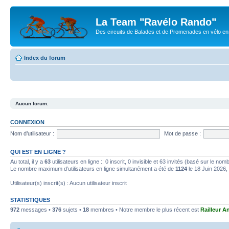
La Team "Ravélo Rando"
Des circuits de Balades et de Promenades en vélo en B
Index du forum
Aucun forum.
CONNEXION
Nom d’utilisateur :
Mot de passe :
QUI EST EN LIGNE ?
Au total, il y a
63
utilisateurs en ligne :: 0 inscrit, 0 invisible et 63 invités (basé sur le no
Le nombre maximum d’utilisateurs en ligne simultanément a été de
1124
le 18 Juin 2026,
Utilisateur(s) inscrit(s) : Aucun utilisateur inscrit
STATISTIQUES
972
messages •
376
sujets •
18
membres • Notre membre le plus récent est
Railleur A