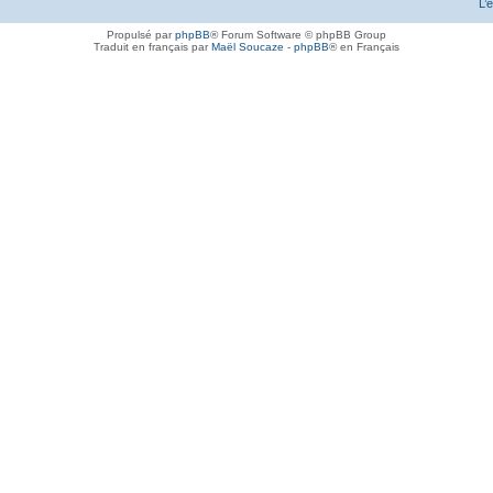
L’
Propulsé par
phpBB
® Forum Software © phpBB Group
Traduit en français par
Maël Soucaze
-
phpBB
® en Français