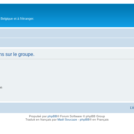
elgique et à l'étranger.
ns sur le groupe.
on
L’
Propulsé par
phpBB
® Forum Software © phpBB Group
Traduit en français par
Maël Soucaze
-
phpBB
® en Français