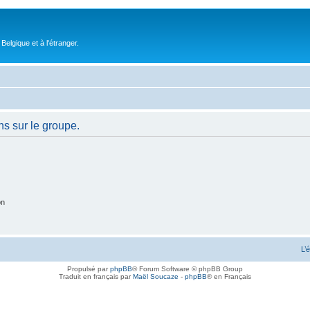
elgique et à l'étranger.
ns sur le groupe.
on
L’
Propulsé par
phpBB
® Forum Software © phpBB Group
Traduit en français par
Maël Soucaze
-
phpBB
® en Français