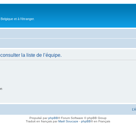
elgique et à l'étranger.
onsulter la liste de l’équipe.
on
L’
Propulsé par
phpBB
® Forum Software © phpBB Group
Traduit en français par
Maël Soucaze
-
phpBB
® en Français