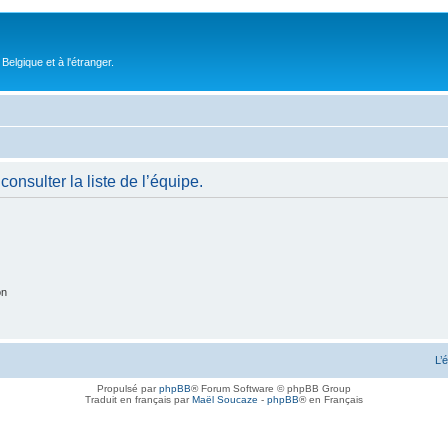
elgique et à l'étranger.
onsulter la liste de l’équipe.
on
L’
Propulsé par
phpBB
® Forum Software © phpBB Group
Traduit en français par
Maël Soucaze
-
phpBB
® en Français