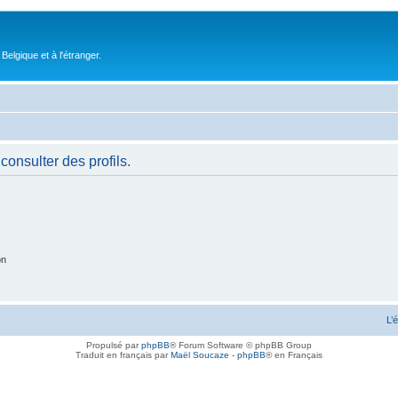
elgique et à l'étranger.
consulter des profils.
on
L’
Propulsé par
phpBB
® Forum Software © phpBB Group
Traduit en français par
Maël Soucaze
-
phpBB
® en Français