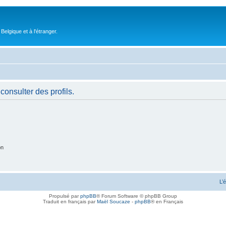
elgique et à l'étranger.
consulter des profils.
on
L’
Propulsé par
phpBB
® Forum Software © phpBB Group
Traduit en français par
Maël Soucaze
-
phpBB
® en Français