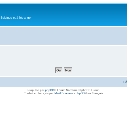
elgique et à l'étranger.
L’
Propulsé par
phpBB
® Forum Software © phpBB Group
Traduit en français par
Maël Soucaze
-
phpBB
® en Français