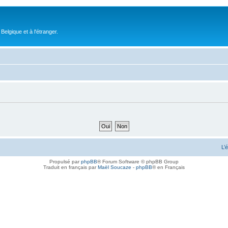
elgique et à l'étranger.
L’
Propulsé par
phpBB
® Forum Software © phpBB Group
Traduit en français par
Maël Soucaze
-
phpBB
® en Français