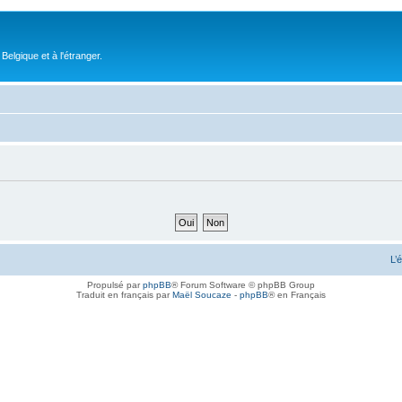
elgique et à l'étranger.
L’
Propulsé par
phpBB
® Forum Software © phpBB Group
Traduit en français par
Maël Soucaze
-
phpBB
® en Français