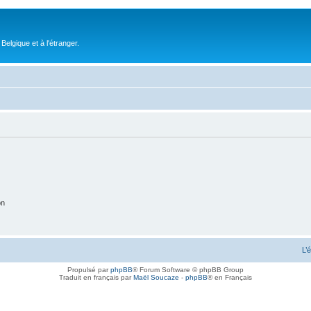
elgique et à l'étranger.
on
L’
Propulsé par
phpBB
® Forum Software © phpBB Group
Traduit en français par
Maël Soucaze
-
phpBB
® en Français