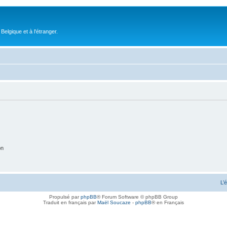
elgique et à l'étranger.
on
L’
Propulsé par
phpBB
® Forum Software © phpBB Group
Traduit en français par
Maël Soucaze
-
phpBB
® en Français