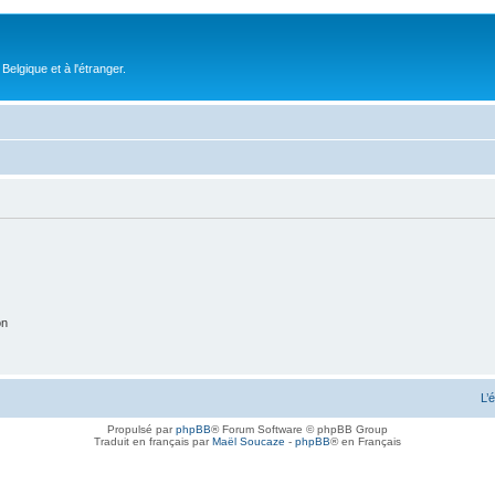
elgique et à l'étranger.
on
L’
Propulsé par
phpBB
® Forum Software © phpBB Group
Traduit en français par
Maël Soucaze
-
phpBB
® en Français