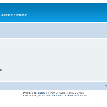
elgique et à l'étranger.
on
L’
Propulsé par
phpBB
® Forum Software © phpBB Group
Traduit en français par
Maël Soucaze
-
phpBB
® en Français