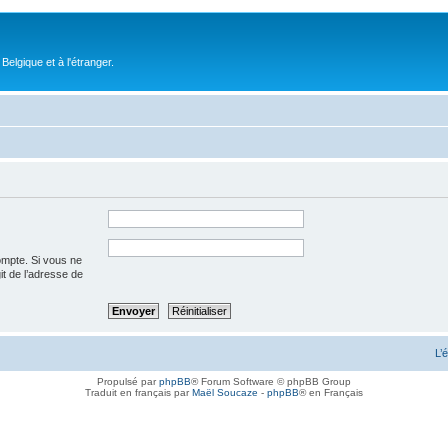
elgique et à l'étranger.
ompte. Si vous ne
git de l’adresse de
L’
Propulsé par
phpBB
® Forum Software © phpBB Group
Traduit en français par
Maël Soucaze
-
phpBB
® en Français