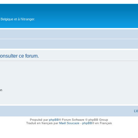
elgique et à l'étranger.
consulter ce forum.
on
L’
Propulsé par
phpBB
® Forum Software © phpBB Group
Traduit en français par
Maël Soucaze
-
phpBB
® en Français